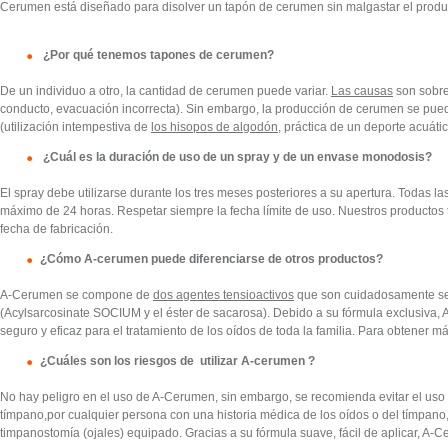
Cerumen
está diseñado
para disolver un tapón de cerumen sin malgastar el produ
¿Por qué tenemos tapones de cerumen?
De un individuo a otro, la cantidad de cerumen puede variar.
Las causas
son sobre 
conducto,
evacuación incorrecta). Sin embargo, la producción de cerumen se pue
(utilización intempestiva de
los
hisopos de algodón
, práctica de un deporte acuát
¿Cuál es la duración de uso de un spray y de un envase monodosis?
El spray
debe utilizarse durante los tres meses posteriores a su apertura. Todas la
máximo de 24 horas.
Respetar siempre la fecha límite de uso. Nuestros productos
fecha de fabricación.
¿Cómo A-cerumen puede diferenciarse de otros productos?
A-Cerumen se compone de
dos agentes tensioactivos
que son cuidadosamente se
(Acylsarcosinate
SOCIUM y el éster de sacarosa). Debido a su fórmula exclusiva, 
seguro y eficaz para el tratamiento de
los oídos de toda la familia. Para obtener m
¿Cuáles son los riesgos de
utilizar A-cerumen ?
No hay peligro en el uso de A-Cerumen, sin embargo, se recomienda evitar el uso d
tímpano,por cualquier
persona con una historia médica de los oídos o del tímpano
timpanostomía (ojales) equipado. Gracias a su
fórmula suave, fácil de aplicar, A-