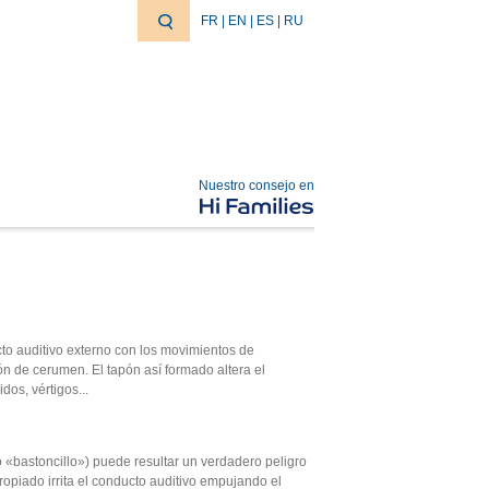
FR
|
EN
|
ES
|
RU
Nuestro consejo en
to auditivo externo con los movimientos de
n de cerumen. El tapón así formado altera el
dos, vértigos...
«bastoncillo») puede resultar un verdadero peligro
ropiado irrita el conducto auditivo empujando el