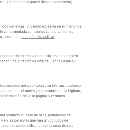
cto (10 monodosis para 5 días de tratamiento).
todo genéticas (pilosidad excesiva en el interior del
de ver estimulada con ciertos comportamientos
ico, empleo de
una prótesis auditiva
).
s
monodosis
abiertas deben utilizarse en un plazo
 tienen una duración de vida de 3 años desde su
leccionados por su
eficacia
y su tolerancia cutánea
A-cerumen es el nuevo gesto esencial de la higiene,
ás información, visite la página A-cerumen.
el producto en caso de otitis, perforación del
, y en las personas que han tenido tubos de
Cerumen se puede utilizar desde la edad de seis