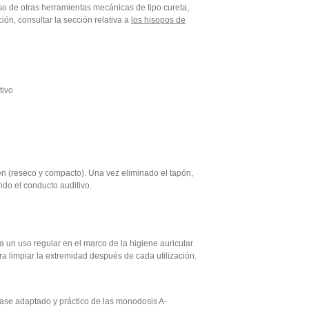
so de otras herramientas mecánicas de tipo cureta,
ón, consultar la sección relativa a
los hisopos de
tivo
n (reseco y compacto). Una vez eliminado el tapón,
ndo el conducto auditivo.
a un uso regular en el marco de la higiene auricular
a limpiar la extremidad después de cada utilización.
vase adaptado y práctico de
las monodosis A-