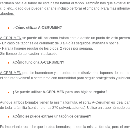
cerumen hacia el fondo de este hasta formar
el tapón. También hay que evitar el u
clip, etc... dado que pueden dañar e incluso perforar el tímpano.
Para más informaci
algodón.
¿Cómo utilizar A-CERUMEN?
A-CERUMEN
se puede utilizar como tratamiento o desde un punto de vista preven
- En caso de tapones de cerumen: de 3 a 4 días seguidos, mañana y noche.
- Para la higiene regular de los oídos: 2 veces por semana.
Sin tiempo de aplicación ni aclarado.
¿Cómo funciona A-CERUMEN?
A-CERUMEN
permite humedecer y posteriormente disolver los tapones de cerume
el cerumen volverá a
secretarse con normalidad para seguir protegiendo y lubrica
¿Se puede utilizar A-CERUMEN para una higiene regular?
Aunque ambos formatos tienen la misma fórmula,
el spray A-Cerumen
es ideal par
de toda la familia
(contiene unas 270 pulverizaciones). Utilice un trapo húmedo par
¿Cómo se puede extraer un tapón de cerumen?
Es importante recordar que los dos formatos poseen la misma fórmula, pero el en